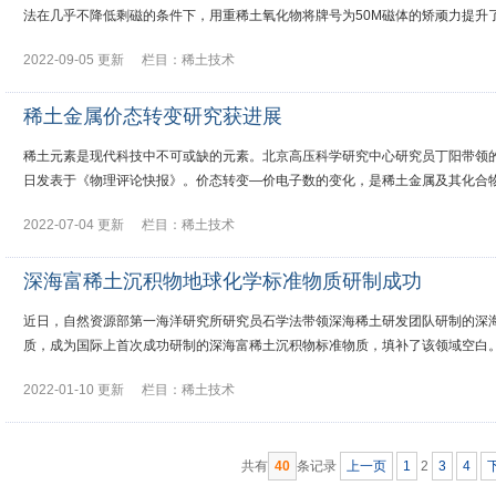
法在几乎不降低剩磁的条件下，用重稀土氧化物将牌号为50M磁体的矫顽力提升
2022-09-05 更新
栏目：
稀土技术
稀土金属价态转变研究获进展
稀土元素是现代科技中不可或缺的元素。北京高压科学研究中心研究员丁阳带领的
日发表于《物理评论快报》。价态转变—价电子数的变化，是稀土金属及其化合物
2022-07-04 更新
栏目：
稀土技术
深海富稀土沉积物地球化学标准物质研制成功
近日，自然资源部第一海洋研究所研究员石学法带领深海稀土研发团队研制的深
质，成为国际上首次成功研制的深海富稀土沉积物标准物质，填补了该领域空白
2022-01-10 更新
栏目：
稀土技术
共有
40
条记录
上一页
1
2
3
4