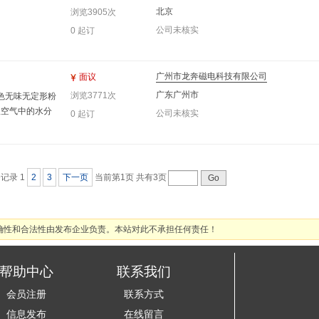
北京
浏览3905次
公司未核实
0 起订
广州市龙奔磁电科技有限公司
面议
广东广州市
浏览3771次
 白色无味无定形粉
收空气中的水分
公司未核实
0 起订
30±20℃ CA
榴石掺入剂、医疗
金属钆的制取原
条记录
1
2
3
下一页
当前第1页
共有3页
确性和合法性由发布企业负责。本站对此不承担任何责任！
帮助中心
联系我们
会员注册
联系方式
信息发布
在线留言