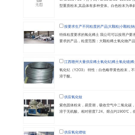
型重质粉末,其晶体有多种变体。白色粉末为单斜
味，立方型密度为5.6，单斜晶型密度为5.85,熔点
于水、盐酸和稀硫酸,熔于热浓氢氟酸、硫酸与
应锆酸盐,化学性能稳定。？用 途：广泛用于原
按要求生产不同粒度的产品|大颗粒|小颗粒|
工业、电子元件、陶瓷色剂、耐高温
特殊粒度要求的氧化稀土 我公司可以按用户要
要求的产品，粒度范围：大颗粒稀土氧化物产品 20
颗粒稀土氧化物产品 ≤ 1.5 μm 纳米稀土氧化物产品
m
江西赣州大量供应稀土氧化钇|稀土氧化镱|
氧化钇（Y2O3） 特性：白色略带黄色粉末，
溶于酸。
供应氧化钕
紫色固体粉末，易受潮，吸收空气中二氧化碳
溶于无机酸。相对密度7.24。熔点约1900℃
部分生成钕的高价氧化物。
供应氧化镨钕