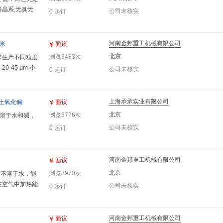
晶系,无臭无
公司未核实
0 起订
2715℃,不溶
碱共熔可生成相
子能工业、国防
河南金邦重工机械有限公司
面议
纳米
北京
浏览3483次
求生产不同粒度
-45 μm 小
公司未核实
0 起订
 50-100 n
上海承承实业有限公司
面议
稀土氧化镧
北京
浏览3776次
不溶于水和碱，
公司未核实
0 起订
河南金邦重工机械有限公司
面议
北京
浏览3970次
，不溶于水，能
，在空气中加热能
公司未核实
0 起订
河南金邦重工机械有限公司
面议