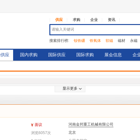
|
供应
求购
企业
资讯
搜索排行榜:
钕铁硼
铁氧体
软磁
磁材
永磁
内供应
国内求购
国际供应
国际求购
展会信息
企
显示更多
河南金邦重工机械有限公司
面议
北京
浏览6057次