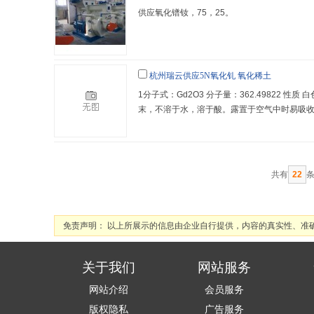
供应氧化镨钕，75，25。
杭州瑞云供应5N氧化钆 氧化稀土
1分子式：Gd2O3 分子量：362.49822 性质
末，不溶于水，溶于酸。露置于空气中时易吸
和二氧化碳而变质。密度：7.407g/cm3 熔点：23
S号：12064-62-93用途 用作钇铝和钇铁石
器械中的增感荧光材料、核反应堆控制材料、
料、制磁泡材料和
共有
22
免责声明： 以上所展示的信息由企业自行提供，内容的真实性、准
关于我们
网站服务
网站介绍
会员服务
版权隐私
广告服务