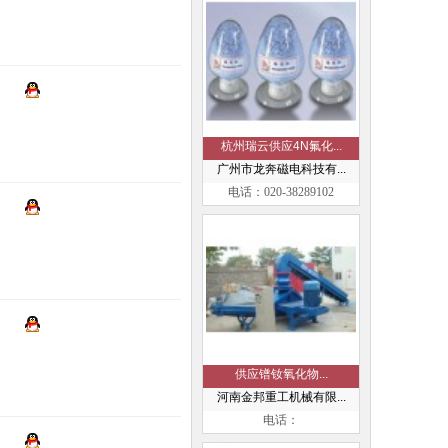
杭州瑞云供应4N氟化...
广州市龙奔磁电科技有...
电话：020-38289102
供应镨钕氧化物...
河南金邦重工机械有限...
电话：