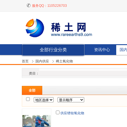
服务QQ：
1105226703
全部行业分类
资讯中心
国
首页
国内供应
稀土氧化物
类目：
全部
供应镨钕氧化物