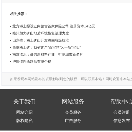
内蒙古：将包头市建设成为全国最大的稀土新材料基地和全球领先的稀
土应用基地
相关推荐：
北方稀土拟设立内蒙古首家保险公司 注册资本14亿元
赣州加大矿山地质环境恢复治理力度
山东省：稀土矿山开发将由省级核准
西峡稀土矿：我省矿产“百宝箱”又一新“宝贝”
南京溧水：做强新材料产业 打响城市新名片
沪镍惯性杀跌后有望企稳
如果发现本网站发布的资讯影响到您的版权，可以联系本站！同时欢迎来本站
关于我们
网站服务
帮助中
网站介绍
会员服务
会员注册
版权隐私
广告服务
信息发布