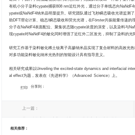
有机小分子染料cypate捕获808 nm近红外光，通过分子单线态向NaN
ypate或NaNdF4纳米晶明显提升。研究团队通过飞秒瞬态吸收光谱监测
助DFT理论计算、稳态/瞬态吸收和荧光光谱，在Förster共振能量传递的理论
分子在NaNdF4表面配位、聚集状态随cypate浓度的演变，以及染料与
现cypate对NaNdF4的敏化同时增强了近红外二区发光，抑制了染料
研究工作基于染料敏化稀土钕离子高掺纳米晶实现了复合材料的高效光热
对多功能染料敏化纳米光热剂的智能设计具有指导意义。
相关研究成果以Unveiling the excited-state dynamics and interfacial interact
al effect为题，发表在《先进科学》（Advanced Science）上。
分享到：
打印
上一篇：
我国科学家把稀土颗粒融入隐形眼镜突破人类视觉极限
相关推荐：