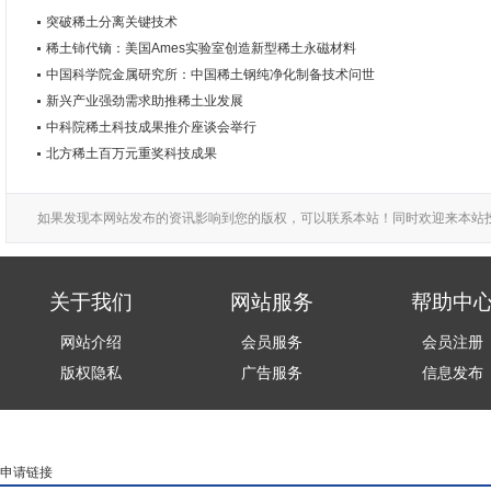
突破稀土分离关键技术
稀土铈代镝：美国Ames实验室创造新型稀土永磁材料
中国科学院金属研究所：中国稀土钢纯净化制备技术问世
新兴产业强劲需求助推稀土业发展
中科院稀土科技成果推介座谈会举行
北方稀土百万元重奖科技成果
如果发现本网站发布的资讯影响到您的版权，可以联系本站！同时欢迎来本站
关于我们
网站服务
帮助中
网站介绍
会员服务
会员注册
版权隐私
广告服务
信息发布
申请链接