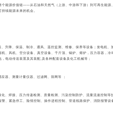
了整个能源价值链——从石油和天然气（上游、中游和下游）到可再生能源
可持续能源未来的机会。
吊装、升降、保温、制冷、通风、遥控监测、维修、保养等设备；发电机、
缩机、风机、空分设备、真空设备、千斤顶、锅炉、熔炉，压力容器，冷
电，电动传送装置及其装配,及各种配套设备及化工机械等；
感应器、测量计量仪器、过滤网、筛网等 ；
、液化、焊接、压力传递检测、质量检测、污染控制防护、流量流速控制等
报警、紧急停工、险情控制、操作进程控制、管道线路保护、消防报警设