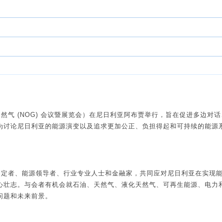
然气 (NOG) 会议暨展览会）在尼日利亚阿布贾举行，旨在促进多边对
为讨论尼日利亚的能源演变以及追求更加公正、负担得起和可持续的能源
制定者、能源领导者、行业专业人士和金融家，共同应对尼日利亚在实现
心壮志。与会者有机会就石油、天然气、液化天然气、可再生能源、电力
问题和未来前景。