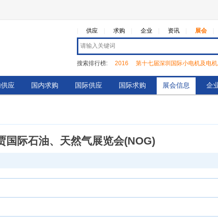
|
供应
求购
企业
资讯
展会
搜索排行榜:
2016
第十七届深圳国际小电机及电机
中国国际3c自动化装配与测试展览会
磁性材料展览
内供应
国内求购
国际供应
国际求购
展会信息
企
国际石油、天然气展览会(NOG)