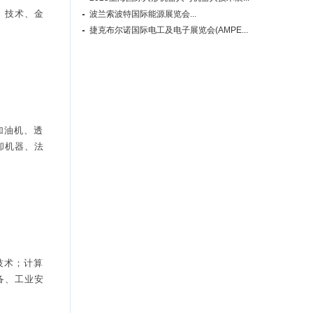
、技术、金
波兰索波特国际能源展览会...
捷克布尔诺国际电工及电子展览会(AMPE...
加油机、透
却机器、法
技术；计算
备、工业安