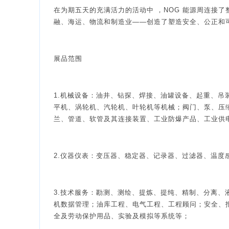
在为期五天的充满活力的活动中 ，NOG 能源周连接
融、海运、物流和制造业——创造了塑造安全、公正和
展品范围
1.机械设备：油井、钻探、焊接、油罐设备、起重、
平机、涡轮机、汽轮机、叶轮机等机械；阀门、泵、压
兰、管道、软管及其连接装置、工业防爆产品、工业供
2.仪器仪表：变压器、稳定器、记录器、过滤器、温度
3.技术服务：勘测、测绘、提炼、提纯、精制、分离
机数据管理；油库工程、电气工程、工程顾问；安全、
全及劳动保护用品、实验及模拟等系统等；