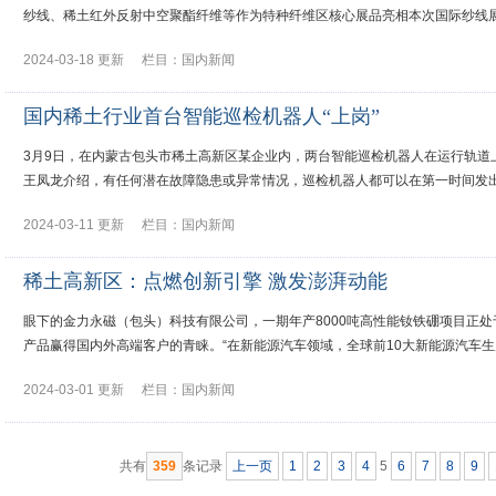
纱线、稀土红外反射中空聚酯纤维等作为特种纤维区核心展品亮相本次国际纱线展
2024-03-18 更新
栏目：
国内新闻
国内稀土行业首台智能巡检机器人“上岗”
3月9日，在内蒙古包头市稀土高新区某企业内，两台智能巡检机器人在运行轨道上
王凤龙介绍，有任何潜在故障隐患或异常情况，巡检机器人都可以在第一时间发
2024-03-11 更新
栏目：
国内新闻
稀土高新区：点燃创新引擎 激发澎湃动能
眼下的金力永磁（包头）科技有限公司，一期年产8000吨高性能钕铁硼项目正
产品赢得国内外高端客户的青睐。“在新能源汽车领域，全球前10大新能源汽车生
2024-03-01 更新
栏目：
国内新闻
共有
359
条记录
上一页
1
2
3
4
5
6
7
8
9