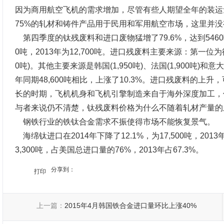
因为商用航空飞机的需求增加，尽管有些人期望全年的装运量达
75%的轧材和铸件产品用于民用和军用航空市场，这里并
第四季度的钛残废料和进口废物猛增了79.6%，达到5460吨
0吨，2013年为12,700吨。进口残废料主要来源：第一位为德国
0吨)。其他主要来源是韩国(1,950吨)、法国(1,900吨)和意
年同期48,600吨相比，上涨了10.3%。进口残废料的
长的时期，飞机机身和飞机引擎制造来自于海外深度加工，
与者来说仍不清楚，钛残废料价格为什么不随着轧材产量的
钢铁行业的铁钛合金需求不振使得市场不能恢复景气。
海绵钛进口在2014年下降了12.1%，为17,500吨，201
3,300吨，占美国总进口量的76%，2013年占67.3%。
分享到：
打印
上一篇：
2015年4月韩国铁合金进口量环比上涨40%