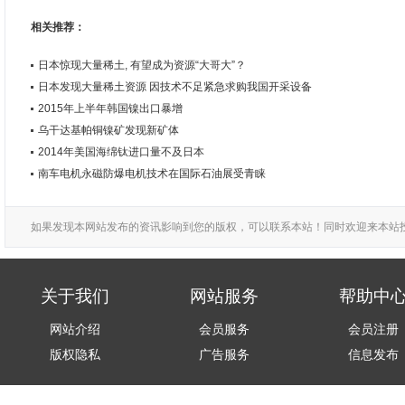
相关推荐：
日本惊现大量稀土, 有望成为资源“大哥大”？
日本发现大量稀土资源 因技术不足紧急求购我国开采设备
2015年上半年韩国镍出口暴增
乌干达基帕铜镍矿发现新矿体
2014年美国海绵钛进口量不及日本
南车电机永磁防爆电机技术在国际石油展受青睐
如果发现本网站发布的资讯影响到您的版权，可以联系本站！同时欢迎来本站
关于我们
网站服务
帮助中
网站介绍
会员服务
会员注册
版权隐私
广告服务
信息发布