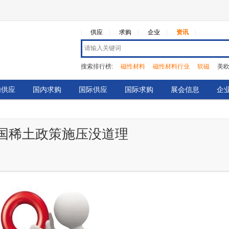
|
供应
求购
企业
资讯
搜索排行榜:
磁性材料
磁性材料行业
软磁
美
无线充电
热点
暂列稀土行业亏损榜首
热压
内供应
国内求购
国际供应
国际求购
展会信息
企
国稀土政策施压没道理