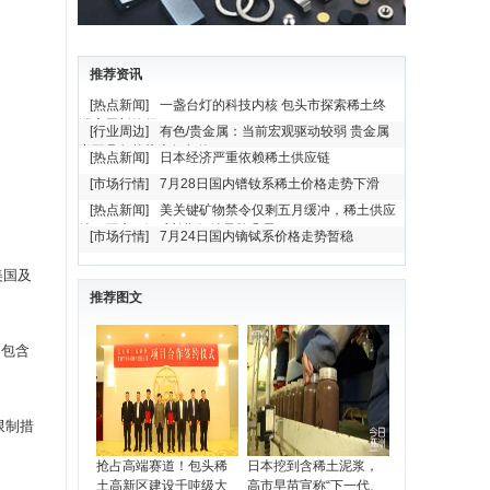
推荐资讯
[热点新闻]
一盏台灯的科技内核 包头市探索稀土终
端应用新路径
[行业周边]
有色/贵金属：当前宏观驱动较弱 贵金属
尚不具备趋势上行条件
[热点新闻]
日本经济严重依赖稀土供应链
[市场行情]
7月28日国内镨钕系稀土价格走势下滑
[热点新闻]
美关键矿物禁令仅剩五月缓冲，稀土供应
缺口巨大，铜矿长期短缺风险凸显
[市场行情]
7月24日国内镝铽系价格走势暂稳
美国及
推荐图文
中包含
限制措
抢占高端赛道！包头稀
日本挖到含稀土泥浆，
土高新区建设千吨级大
高市早苗宣称“下一代、