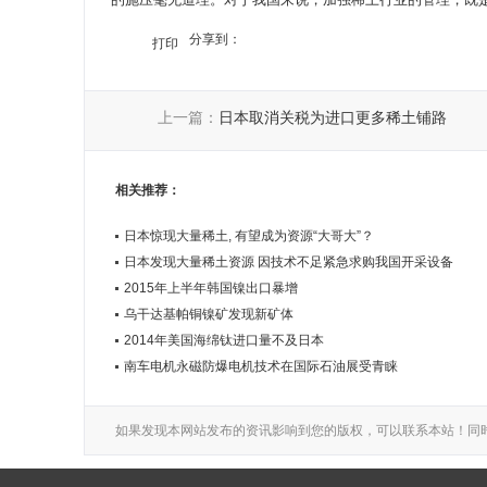
分享到：
打印
上一篇：
日本取消关税为进口更多稀土铺路
相关推荐：
日本惊现大量稀土, 有望成为资源“大哥大”？
日本发现大量稀土资源 因技术不足紧急求购我国开采设备
2015年上半年韩国镍出口暴增
乌干达基帕铜镍矿发现新矿体
2014年美国海绵钛进口量不及日本
南车电机永磁防爆电机技术在国际石油展受青睐
如果发现本网站发布的资讯影响到您的版权，可以联系本站！同