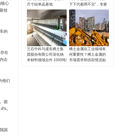
的核心
尺寸硅单晶基地
下下代都用不完”，专家
称成果被夸大，其最终
新技
成本是中国的近20倍
车的
兰石中科与虔东稀土集
稀土金属在工业领域有
复存在
团股份有限公司深化纳
何重要性？稀土金属的
内企
米材料领域合作 1000吨/
市场需求和供应情况如
年纳米碳酸镧生产线成
何？
功运行
为他们
。据
.4%。
我国