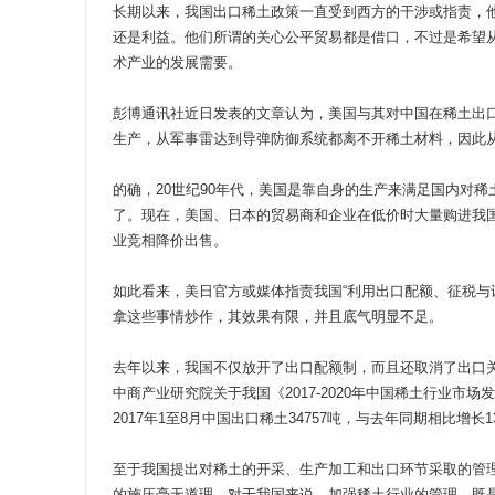
长期以来，我国出口稀土政策一直受到西方的干涉或指责，
还是利益。他们所谓的关心公平贸易都是借口，不过是希望
术产业的发展需要。
彭博通讯社近日发表的文章认为，美国与其对中国在稀土出
生产，从军事雷达到导弹防御系统都离不开稀土材料，因此
的确，20世纪90年代，美国是靠自身的生产来满足国内对
了。现在，美国、日本的贸易商和企业在低价时大量购进我
业竞相降价出售。
如此看来，美日官方或媒体指责我国“利用出口配额、征税与
拿这些事情炒作，其效果有限，并且底气明显不足。
去年以来，我国不仅放开了出口配额制，而且还取消了出口
中商产业研究院关于我国《2017-2020年中国稀土行业市场
2017年1至8月中国出口稀土34757吨，与去年同期相比增长1
至于我国提出对稀土的开采、生产加工和出口环节采取的管
的施压毫无道理。对于我国来说，加强稀土行业的管理，既