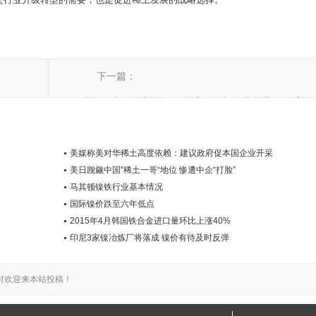
下一篇：
日本发现大量稀土资源 因技术不足紧急求购我国开采设
美媒称美对华稀土高度依赖：建议政府促本国企业开采
美日觊觎中国”稀土一哥“地位 惨遭中企“打脸”
马其顿镍铁行业基本情况
国际镍价跌至六年低点
2015年4月韩国铁合金进口量环比上涨40%
印尼3家镍冶炼厂将落成 镍价有待及时反弹
时欢迎来本站投稿！