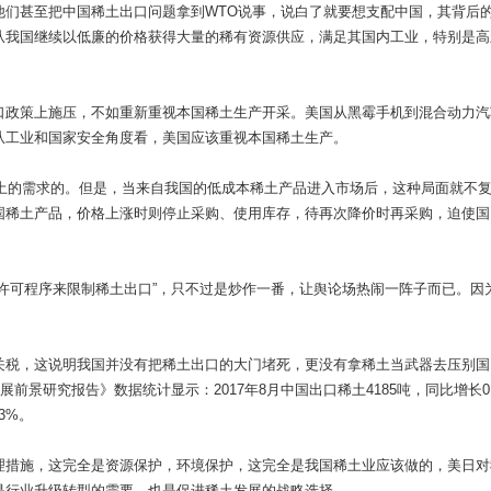
他们甚至把中国稀土出口问题拿到WTO说事，说白了就要想支配中国，其背后
从我国继续以低廉的价格获得大量的稀有资源供应，满足其国内工业，特别是高
口政策上施压，不如重新重视本国稀土生产开采。美国从黑霉手机到混合动力汽
从工业和国家安全角度看，美国应该重视本国稀土生产。
稀土的需求的。但是，当来自我国的低成本稀土产品进入市场后，这种局面就不
国稀土产品，价格上涨时则停止采购、使用库存，待再次降价时再采购，迫使国
许可程序来限制稀土出口”，只不过是炒作一番，让舆论场热闹一阵子而已。因
关税，这说明我国并没有把稀土出口的大门堵死，更没有拿稀土当武器去压别国
发展前景研究报告》数据统计显示：2017年8月中国出口稀土4185吨，同比增长0
3%。
理措施，这完全是资源保护，环境保护，这完全是我国稀土业应该做的，美日对
是行业升级转型的需要，也是促进稀土发展的战略选择。