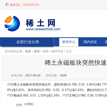
服务QQ：
1105226703
全部行业分类
资讯中心
国内供应
您当前的位置：
首页
>
资讯
> 新闻 > 财经导读 > 正文
稀土永磁板块突然快速拉
发布日期：
2017-03-20
浏览次数：
3166
17日稀土永磁板块突然快速拉升，盛和资源(14.780, 0.52, 3.65%)涨6.77%、银河磁
8%)涨3.62%、风华高科(10.950, -0.03, -0.27%)涨3.43%、鹏起科技(13.720,
\*ST烯碳(6.850, 0.07, 1.03%)涨2.24%、\*ST五稀(13.990, 0.08, 0.58%
分享到：
打印