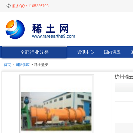
服务QQ：
1105226703
全部行业分类
资讯中心
国内供应
首页
>
国际供应
>
稀土盐类
杭州瑞云