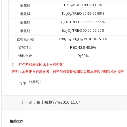
CeO
/TREO 99.5-99.9%
氧化铈
2
Tb
O
/TREO 99.95-99.99%
氧化铽
4
7
Y
O
/TREO 99.995-99.999%
氧化钇
2
3
Eu
O
/TREO 99.95-99.99%
氧化铕
2
3
(Nd
O
+Pr
O
)/TREO≥75.0%
镨钕氧化物
2
3
6
11
碳酸稀土
REO 42.0-45.0%
镝铁合金
Dy80%
（注：红色价格表示同比上次有变化）
（声明：本数据只代表参考，对于任何直接或间接采用本表数据所造成的损失
分享到：
打印
上一篇：
稀土价格行情2016.11.04
相关推荐：