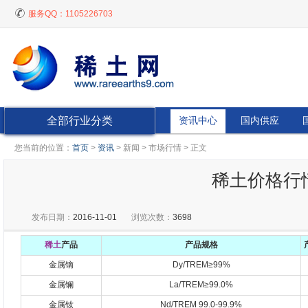
服务QQ：
1105226703
全部行业分类
资讯中心
国内供应
您当前的位置：
首页
>
资讯
> 新闻 > 市场行情 > 正文
稀土价格行情20
发布日期：
2016-11-01
浏览次数：
3698
稀土
产品
产品规格
金属镝
Dy/TREM≥99%
金属镧
La/TREM≥99.0%
金属钕
Nd/TREM 99.0-99.9%