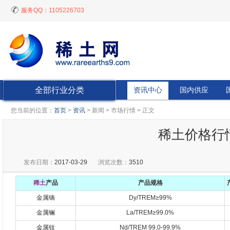
服务QQ：
1105226703
全部行业分类
资讯中心
国内供应
您当前的位置：
首页
>
资讯
> 新闻 > 市场行情 > 正文
稀土价格行情20
发布日期：
2017-03-29
浏览次数：
3510
稀土
产品
产品规格
金属镝
Dy/TREM≥99%
金属镧
La/TREM≥99.0%
金属钕
Nd/TREM 99.0-99.9%