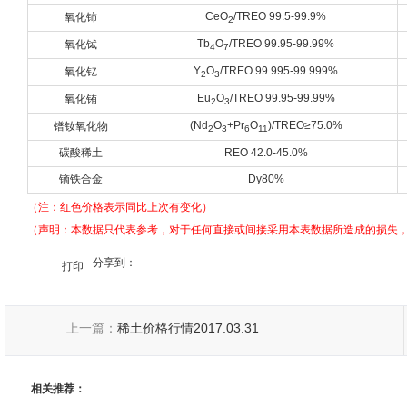
CeO
/TREO 99.5-99.9%
氧化铈
2
Tb
O
/TREO 99.95-99.99%
氧化铽
4
7
Y
O
/TREO 99.995-99.999%
氧化钇
2
3
Eu
O
/TREO 99.95-99.99%
氧化铕
2
3
(Nd
O
+Pr
O
)/TREO≥75.0%
镨钕氧化物
2
3
6
11
碳酸稀土
REO 42.0-45.0%
镝铁合金
Dy80%
（注：红色价格表示同比上次有变化）
（声明：本数据只代表参考，对于任何直接或间接采用本表数据所造成的损失
分享到：
打印
上一篇：
稀土价格行情2017.03.31
相关推荐：